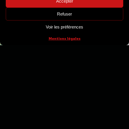
Accepter
Cliquez pour accepter les cookies
Refuser
marketing et activer ce contenu
Voir les préférences
Mentions légales
E-mail :
contact@centre-danses-
forezien.fr